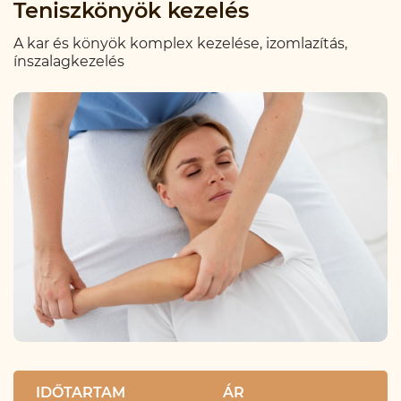
Teniszkönyök kezelés
A kar és könyök komplex kezelése, izomlazítás,
ínszalagkezelés
IDŐTARTAM
ÁR