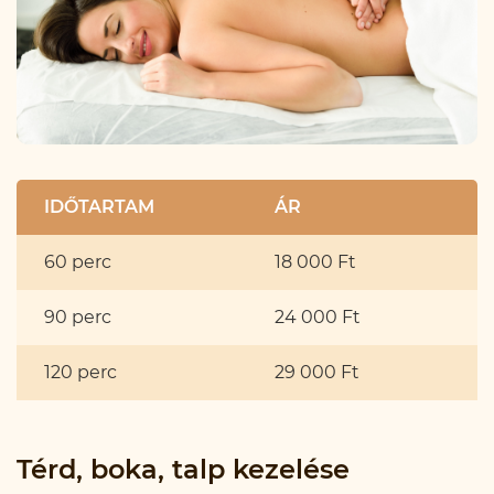
IDŐTARTAM
ÁR
60 perc
18 000 Ft
90 perc
24 000 Ft
120 perc
29 000 Ft
Térd, boka, talp kezelése