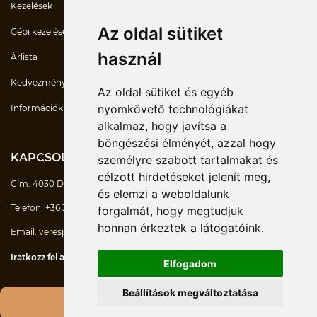
Kezelések
Az oldal sütiket
Gépi kezelések
használ
Árlista
Kedvezmények
Az oldal sütiket és egyéb
nyomkövető technológiákat
Információk
alkalmaz, hogy javítsa a
böngészési élményét, azzal hogy
KAPCSOLATOK
személyre szabott tartalmakat és
célzott hirdetéseket jelenít meg,
Cím:
4030 Debrecen Mikerpécsi út 7/D
és elemzi a weboldalunk
Telefon:
+36 30 747-6770
forgalmát, hogy megtudjuk
honnan érkeztek a látogatóink.
Email:
verespeter@masszazsesmozgas.hu
Iratkozz fel a hírlevélre!
Elfogadom
Beállítások megváltoztatása
© 2026 Minden jog fenntartva.