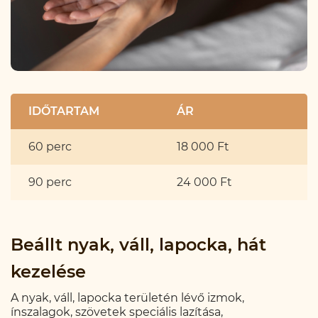
IDŐTARTAM
ÁR
60 perc
18 000 Ft
90 perc
24 000 Ft
Beállt nyak, váll, lapocka, hát
kezelése
A nyak, váll, lapocka területén lévő izmok,
ínszalagok, szövetek speciális lazítása,