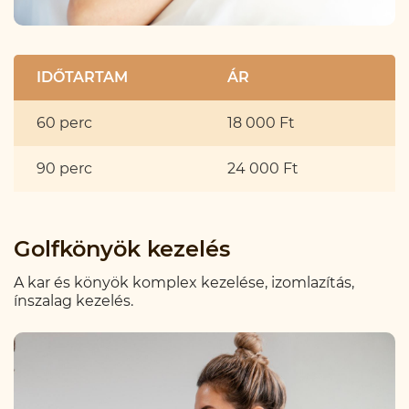
IDŐTARTAM
ÁR
60 perc
18 000 Ft
90 perc
24 000 Ft
Golfkönyök kezelés
A kar és könyök komplex kezelése, izomlazítás,
ínszalag kezelés.