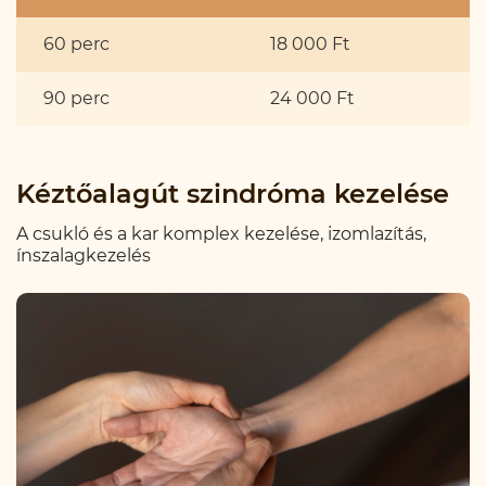
60 perc
18 000 Ft
90 perc
24 000 Ft
Kéztőalagút szindróma kezelése
A csukló és a kar komplex kezelése, izomlazítás,
ínszalagkezelés