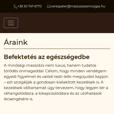
+36 30 747-6770
verespeter@masszazsesmozgas.hu
Áraink
Befektetés az egészségedbe
A minőségi masszázs nem luxus, hanem tudatos
törődés önmagaddal. Célom, hogy minden vendégem
egyedi figyelmet és valódi testi-lelki megújulást kapjon
– ezt szolgálják a gondosan kialakított kezelések is. A
kezelések időtartamát úgy tervezem, hogy legyen tér a
ráhangolódásra, a kikapcsolódásra és az utóhatások
lecsengésére is.