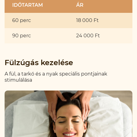
IDŐTARTAM
ÁR
60 perc
18 000 Ft
90 perc
24 000 Ft
Fülzúgás kezelése
A fül, a tarkó és a nyak speciális pontjainak
stimulálása