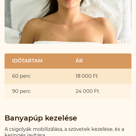
IDŐTARTAM
ÁR
60 perc
18 000 Ft
90 perc
24 000 Ft
Banyapúp kezelése
A csigolyák mobilizálása, a szövetek kezelése, és a
keringés javítása