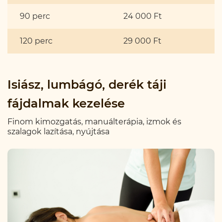
90 perc
24 000 Ft
120 perc
29 000 Ft
Isiász, lumbágó, derék táji
fájdalmak kezelése
Finom kimozgatás, manuálterápia, izmok és
szalagok lazítása, nyújtása