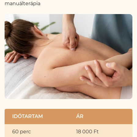
manuálterápia
IDŐTARTAM
ÁR
60 perc
18 000 Ft