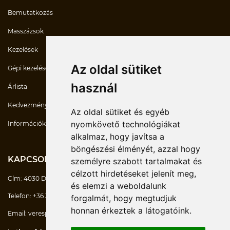
Bemutatkozás
Masszázsok
Kezelések
Az oldal sütiket
Gépi kezelések
használ
Árlista
Kedvezmények
Az oldal sütiket és egyéb
nyomkövető technológiákat
Információk
alkalmaz, hogy javítsa a
böngészési élményét, azzal hogy
KAPCSOLATOK
személyre szabott tartalmakat és
célzott hirdetéseket jelenít meg,
Cím:
4030 Debrecen Mikerpécsi út 7/D
és elemzi a weboldalunk
Telefon:
+36 30 747-6770
forgalmát, hogy megtudjuk
honnan érkeztek a látogatóink.
Email:
verespeter@masszazsesmozgas.hu