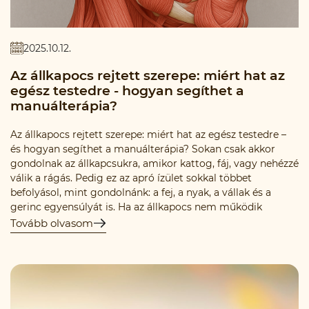
2025.10.12.
Az állkapocs rejtett szerepe: miért hat az
egész testedre - hogyan segíthet a
manuálterápia?
Az állkapocs rejtett szerepe: miért hat az egész testedre –
és hogyan segíthet a manuálterápia? Sokan csak akkor
gondolnak az állkapcsukra, amikor kattog, fáj, vagy nehézzé
válik a rágás. Pedig ez az apró ízület sokkal többet
befolyásol, mint gondolnánk: a fej, a nyak, a vállak és a
gerinc egyensúlyát is. Ha az állkapocs nem működik
megfelelően, az nemcsak helyi fájdalmat, hanem
Tovább olvasom
láncreakciót indíthat el az egész testben.