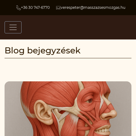
+36 30 747-6770
verespeter@masszazsesmozgas.hu
Blog bejegyzések