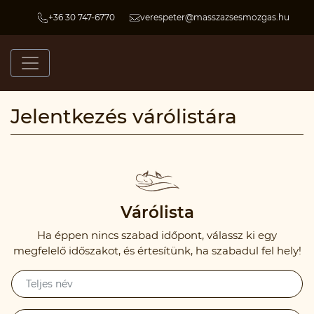
+36 30 747-6770
verespeter@masszazsesmozgas.hu
Jelentkezés várólistára
Várólista
Ha éppen nincs szabad időpont, válassz ki egy
megfelelő időszakot, és értesítünk, ha szabadul fel hely!