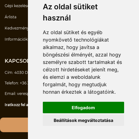
Az oldal sütiket
Gépi kezelések
használ
Árlista
Kedvezmények
Az oldal sütiket és egyéb
nyomkövető technológiákat
Információk
alkalmaz, hogy javítsa a
böngészési élményét, azzal hogy
KAPCSOLATOK
személyre szabott tartalmakat és
célzott hirdetéseket jelenít meg,
Cím:
4030 Debrecen Mikerpécsi út 7/D
és elemzi a weboldalunk
Telefon:
+36 30 747-6770
forgalmát, hogy megtudjuk
honnan érkeztek a látogatóink.
Email:
verespeter@masszazsesmozgas.hu
Iratkozz fel a hírlevélre!
Elfogadom
Beállítások megváltoztatása
© 2026 Minden jog fenntartva.