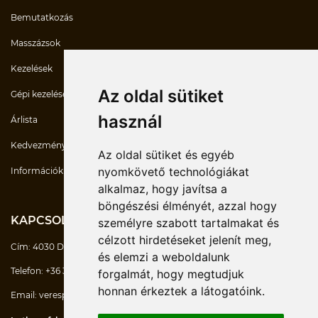
Bemutatkozás
Masszázsok
Kezelések
Az oldal sütiket
Gépi kezelések
használ
Árlista
Kedvezmények
Az oldal sütiket és egyéb
nyomkövető technológiákat
Információk
alkalmaz, hogy javítsa a
böngészési élményét, azzal hogy
KAPCSOLATOK
személyre szabott tartalmakat és
célzott hirdetéseket jelenít meg,
Cím:
4030 Debrecen Mikerpécsi út 7/D
és elemzi a weboldalunk
Telefon:
+36 30 747-6770
forgalmát, hogy megtudjuk
honnan érkeztek a látogatóink.
Email:
verespeter@masszazsesmozgas.hu