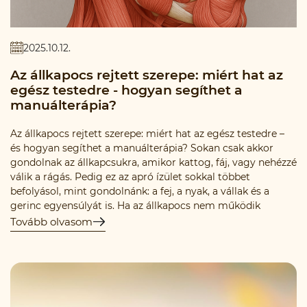
2025.10.12.
Az állkapocs rejtett szerepe: miért hat az
egész testedre - hogyan segíthet a
manuálterápia?
Az állkapocs rejtett szerepe: miért hat az egész testedre –
és hogyan segíthet a manuálterápia? Sokan csak akkor
gondolnak az állkapcsukra, amikor kattog, fáj, vagy nehézzé
válik a rágás. Pedig ez az apró ízület sokkal többet
befolyásol, mint gondolnánk: a fej, a nyak, a vállak és a
gerinc egyensúlyát is. Ha az állkapocs nem működik
megfelelően, az nemcsak helyi fájdalmat, hanem
Tovább olvasom
láncreakciót indíthat el az egész testben.