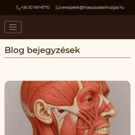
+36 30 747-6770
verespeter@masszazsesmozgas.hu
Blog bejegyzések