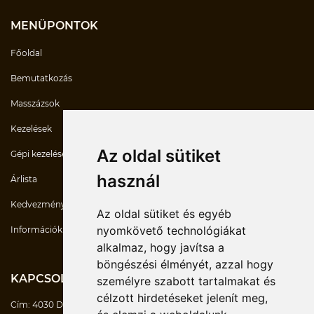
MENÜPONTOK
Főoldal
Bemutatkozás
Masszázsok
Kezelések
Az oldal sütiket
Gépi kezelések
használ
Árlista
Kedvezmények
Az oldal sütiket és egyéb
nyomkövető technológiákat
Információk
alkalmaz, hogy javítsa a
böngészési élményét, azzal hogy
KAPCSOLATOK
személyre szabott tartalmakat és
célzott hirdetéseket jelenít meg,
Cím:
4030 Debrecen Mikerpécsi út 7/D