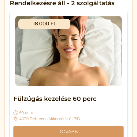
Rendelkezésre áll - 2 szolgáltatás
18 000 Ft
Fülzúgás kezelése 60 perc
60 perc
4030 Debrecen Mikerpécsi út 7/D
TOVÁBB