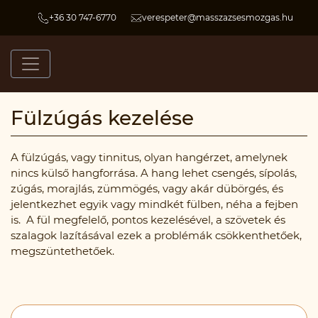
+36 30 747-6770
verespeter@masszazsesmozgas.hu
Fülzúgás kezelése
A fülzúgás, vagy tinnitus, olyan hangérzet, amelynek
nincs külső hangforrása. A hang lehet csengés, sípolás,
zúgás, morajlás, zümmögés, vagy akár dübörgés, és
jelentkezhet egyik vagy mindkét fülben, néha a fejben
is. A fül megfelelő, pontos kezelésével, a szövetek és
szalagok lazításával ezek a problémák csökkenthetőek,
megszüntethetőek.