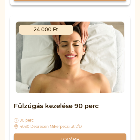
24 000 Ft
Fülzúgás kezelése 90 perc
90 perc
4030 Debrecen Mikerpécsi út 7/D
TOVÁBB