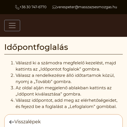
+36 30 747-6770
verespeter@masszazsesmozgas.hu
Időpontfoglalás
Válaszd ki a számodra megfelelő kezelést, majd
kattints az „Időpontot foglalok” gombra.
Válassz a rendelkezésre álló időtartamok közül,
nyomj a „Tovább” gombra.
Az oldal alján megjelenő ablakban kattints az
„Időpont kiválasztása” gombra.
Válassz időpontot, add meg az elérhetőségeidet,
és fejezd be a foglalást a „Lefoglalom” gombbal.
Visszalépek