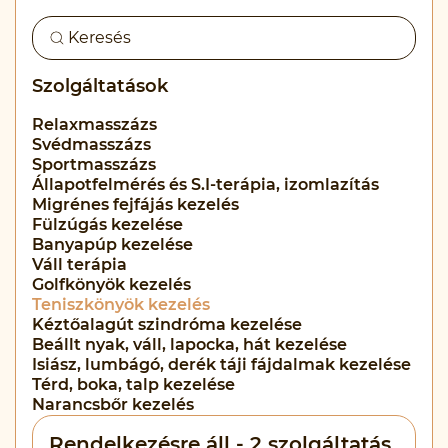
Szolgáltatások
Relaxmasszázs
Svédmasszázs
Sportmasszázs
Állapotfelmérés és S.I-terápia, izomlazítás
Migrénes fejfájás kezelés
Fülzúgás kezelése
Banyapúp kezelése
Váll terápia
Golfkönyök kezelés
Teniszkönyök kezelés
Kéztőalagút szindróma kezelése
Beállt nyak, váll, lapocka, hát kezelése
Isiász, lumbágó, derék táji fájdalmak kezelése
Térd, boka, talp kezelése
Narancsbőr kezelés
Rendelkezésre áll - 2 szolgáltatás