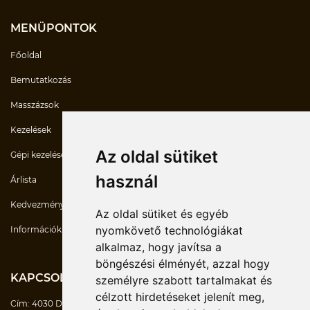
MENÜPONTOK
Főoldal
Bemutatkozás
Masszázsok
Kezelések
Az oldal sütiket
Gépi kezelések
használ
Árlista
Kedvezmények
Az oldal sütiket és egyéb
nyomkövető technológiákat
Információk
alkalmaz, hogy javítsa a
böngészési élményét, azzal hogy
KAPCSOLATOK
személyre szabott tartalmakat és
célzott hirdetéseket jelenít meg,
Cím:
4030 Debrecen Mikerpécsi út 7/D